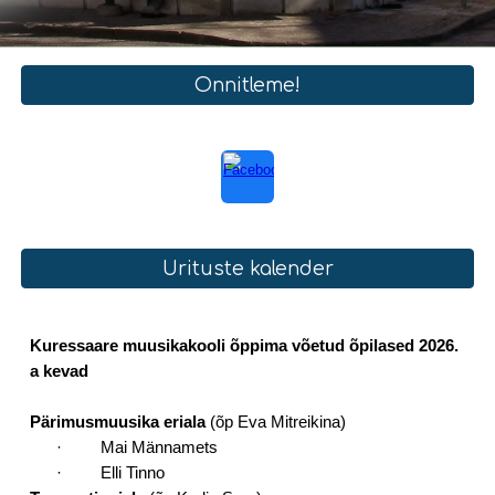
Õnnitleme!
Ürituste kalender
Kuressaare muusikakooli õppima võetud õpilased 2026.
a kevad
Pärimusmuusika eriala
(õp Eva Mitreikina)
·
Mai Männamets
·
Elli Tinno