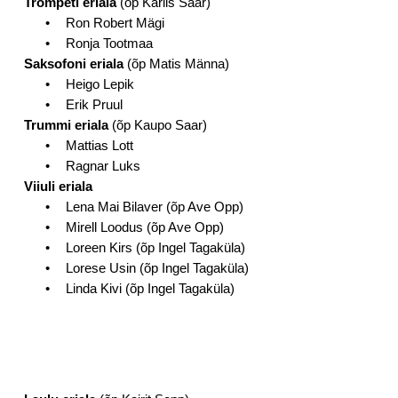
Trompeti eriala
(õp Karlis Saar)
•
Ron Robert Mägi
•
Ronja Tootmaa
Saksofoni eriala
(õp Matis Männa)
•
Heigo Lepik
•
Erik Pruul
Trummi eriala
(õp Kaupo Saar)
•
Mattias Lott
•
Ragnar Luks
Viiuli eriala
•
Lena Mai Bilaver (õp Ave Opp)
•
Mirell Loodus (õp Ave Opp)
•
Loreen Kirs (õp Ingel Tagaküla)
•
Lorese Usin (õp Ingel Tagaküla)
•
Linda Kivi (õp Ingel Tagaküla)