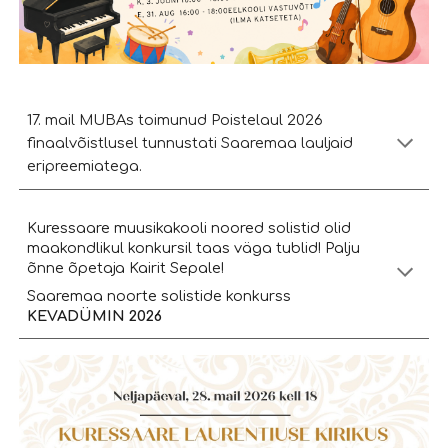
17. mail MUBAs toimunud Poistelaul 2026
finaalvõistlusel tunnustati Saaremaa lauljaid
eripreemiatega.
Kuressaare muusikakooli noored solistid olid
maakondlikul konkursil taas väga tublid! Palju
õnne õpetaja Kairit Sepale!
Saaremaa noorte solistide konkurss
KEVADÜMIN 2026