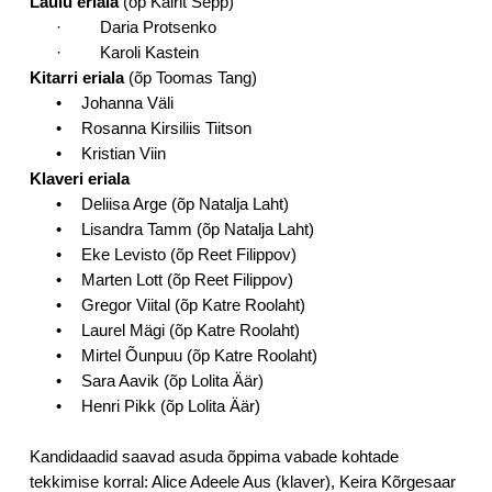
Laulu eriala
(õp Kairit Sepp)
·
Daria Protsenko
·
Karoli Kastein
Kitarri eriala
(õp Toomas Tang)
•
Johanna Väli
•
Rosanna Kirsiliis Tiitson
•
Kristian Viin
Klaveri eriala
•
Deliisa Arge (õp Natalja Laht)
•
Lisandra Tamm (õp Natalja Laht)
•
Eke Levisto (õp Reet Filippov)
•
Marten Lott (õp Reet Filippov)
•
Gregor Viital (õp Katre Roolaht)
•
Laurel Mägi (õp Katre Roolaht)
•
Mirtel Õunpuu (õp Katre Roolaht)
•
Sara Aavik (õp Lolita Äär)
•
Henri Pikk (õp Lolita Äär)
Kandidaadid saavad asuda õppima vabade kohtade
tekkimise korral: Alice Adeele Aus (klaver), Keira Kõrgesaar