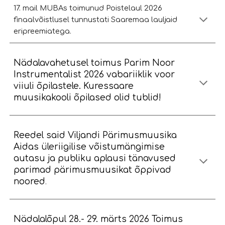
17. mail MUBAs toimunud Poistelaul 2026
finaalvõistlusel tunnustati Saaremaa lauljaid
eripreemiatega.
Nädalavahetusel toimus Parim Noor
Instrumentalist 2026 vabariiklik voor
viiuli õpilastele. Kuressaare
muusikakooli õpilased olid tublid!
Reedel said Viljandi Pärimusmuusika
Aidas üleriigilise võistumängimise
autasu ja publiku aplausi tänavused
parimad pärimusmuusikat õppivad
noored
.
Nädalalõpul 28.- 29. märts 2026 Toimus